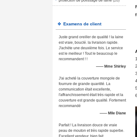
protection de polissage de laine
(20)
Examens de client
Juste grand oreiller de qualité ! la laine
est vraie, bouclé. la livraison rapide.
J'achète une deuxième fois. Le service
est le meilleur ! Tout le beaucoup le
recommandent ! !
—— Mme Shirley
J'ai acheté la couverture mongole de
4
fourrure de grande quantité. La
communication était excellente,
l'affranchissement était très rapide et la
couverture est grande qualité. Fortement
recommandé
—— Mlle Diane
Parfait ! La livraison douce de vraie
peau de mouton et très rapide superbe.
Excellent vendeur, bien fait