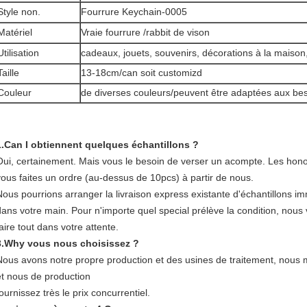
Style non.
Fourrure Keychain-0005
Matériel
Vraie fourrure /rabbit de vison
Utilisation
cadeaux, jouets, souvenirs, décorations à la maiso
Taille
13-18cm/can soit customizd
Couleur
de diverses couleurs/peuvent être adaptées aux bes
1.Can I obtiennent quelques échantillons ?
Oui, certainement. Mais
vous le besoin de verser un acompte.
Les hono
vous faites un ordre (au-dessus de 10pcs) à partir de nous.
Nous pourrions arranger la livraison express existante d'échantillons i
dans votre main. Pour n'importe quel special prélève la condition, nous 
aire tout dans votre attente.
3.Why vous nous choisissez ?
Nous avons notre propre production et des usines de traitement, nous ma
et nous de production
ournissez très le prix concurrentiel.