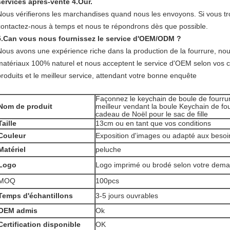
services après-vente 4.Our.
Nous vérifierons les marchandises quand nous les envoyons. Si vous t
contactez-nous à temps et nous te répondrons dès que possible.
5.Can vous nous fournissez le service d'OEM/ODM ?
Nous avons une expérience riche dans la production de la fourrure, nou
matériaux 100% naturel et nous acceptent le service d'OEM selon vos con
produits et le meilleur service, attendant votre bonne enquête
Façonnez le keychain de boule de fourrur
Nom de produit
meilleur vendant la boule Keychain de fou
cadeau de Noël pour le sac de fille
Taille
13cm ou en tant que vos conditions
Couleur
Exposition d'images ou adapté aux besoin
Matériel
peluche
Logo
Logo imprimé ou brodé selon votre dem
MOQ
100pcs
Temps d'échantillons
3-5 jours ouvrables
OEM admis
Ok
Certification disponible
OK