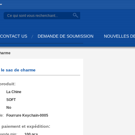
search
CONTACT US
DEMANDE DE SOUMISSION
NOUVELLES DE
charme
r le sac de charme
 produit:
La Chine
SOFT
No
e:
Fourrure Keychain-0005
 paiement et expédition:
mande min:
100 pcs