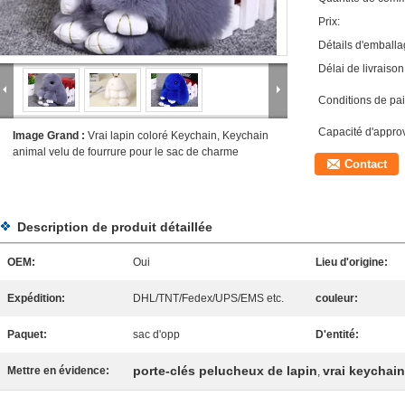
Prix:
Détails d'emballa
Délai de livraison
Conditions de pa
Capacité d'appro
Image Grand :
Vrai lapin coloré Keychain, Keychain
animal velu de fourrure pour le sac de charme
Contact
Description de produit détaillée
OEM:
Oui
Lieu d'origine:
Expédition:
DHL/TNT/Fedex/UPS/EMS etc.
couleur:
Paquet:
sac d'opp
D'entité:
porte-clés pelucheux de lapin
vrai keychain
Mettre en évidence:
,