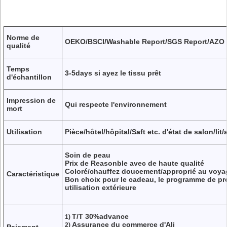
Norme de
OEKO/BSCI/Washable Report/SGS Report/AZO l
qualité
Temps
3-5days si ayez le tissu prêt
d'échantillon
Impression de
Qui respecte l'environnement
mort
Utilisation
Pièce/hôtel/hôpital/Saft etc. d'état de salon/lit/a
Soin de peau
Prix de Reasonble avec de haute qualité
Coloré/chauffez doucement/approprié au voyage
Caractéristique
Bon choix pour le cadeau, le programme de pr
utilisation extérieure
T/T 30%advance
1)
Assurance du commerce d'Ali
2)