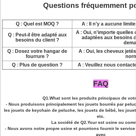
Questions fréquemment po
Q : Quel est MOQ ?
A : Il n'y a aucune limi
A : Oui, n'importe quelles c
Q : Peut-il être adapté aux
adaptées aux besoins du
besoins du client ?
dema
Q : Dosez votre hangar de
A : Oui, les cheveux jeté
fourrure ?
nor
Q : Plus de question ?
A : Veuillez nous contact
FAQ
Q1.What sont les produits principaux de votr
- Nous produisons principalement les jouets bourrés par peluc
les jouets de keychain de peluche, les jouets de bébé, les jouet
etc.
La société de Q2.Your est usine ou com
- Nous avons notre propre usine et pourrions fournir le servi
avec