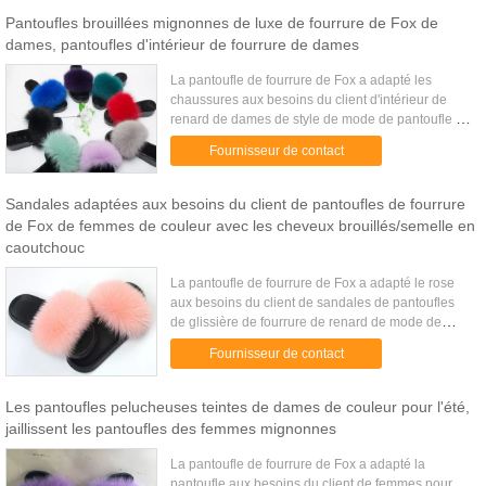
Pantoufles brouillées mignonnes de luxe de fourrure de Fox de
dames, pantoufles d'intérieur de fourrure de dames
La pantoufle de fourrure de Fox a adapté les
chaussures aux besoins du client d'intérieur de
renard de dames de style de mode de pantoufle de
luxe de fourrure > Glissières de fourrure,
Fournisseur de contact
pantoufles de Fox, vraies ...
Sandales adaptées aux besoins du client de pantoufles de fourrure
de Fox de femmes de couleur avec les cheveux brouillés/semelle en
caoutchouc
La pantoufle de fourrure de Fox a adapté le rose
aux besoins du client de sandales de pantoufles
de glissière de fourrure de renard de mode de
femmes Description de société : Nous sommes
Fournisseur de contact
une production ...
Les pantoufles pelucheuses teintes de dames de couleur pour l'été,
jaillissent les pantoufles des femmes mignonnes
La pantoufle de fourrure de Fox a adapté la
pantoufle aux besoins du client de femmes pour