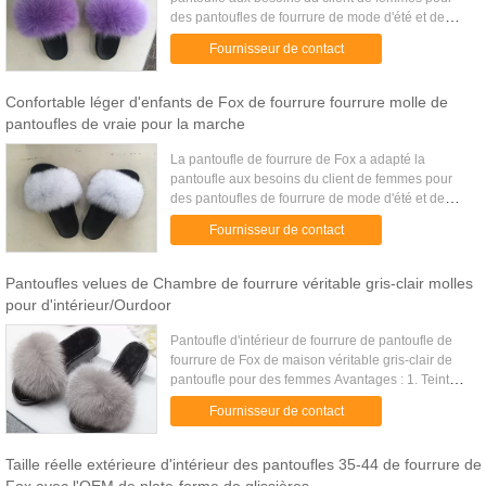
des pantoufles de fourrure de mode d'été et de
ressort Description de société : Nous sommes une
Fournisseur de contact
production professionne...
Confortable léger d'enfants de Fox de fourrure fourrure molle de
pantoufles de vraie pour la marche
La pantoufle de fourrure de Fox a adapté la
pantoufle aux besoins du client de femmes pour
des pantoufles de fourrure de mode d'été et de
ressort Description de société : Nous sommes une
Fournisseur de contact
production professionne...
Pantoufles velues de Chambre de fourrure véritable gris-clair molles
pour d'intérieur/Ourdoor
Pantoufle d'intérieur de fourrure de pantoufle de
fourrure de Fox de maison véritable gris-clair de
pantoufle pour des femmes Avantages : 1. Teinture
favorable à l'environnement, taille standard. 2.
Fournisseur de contact
Aucun ...
Taille réelle extérieure d'intérieur des pantoufles 35-44 de fourrure de