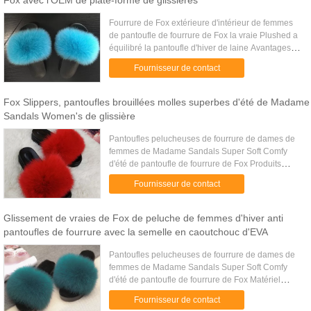
Fox avec l'OEM de plate-forme de glissières
Fourrure de Fox extérieure d'intérieur de femmes
de pantoufle de fourrure de Fox la vraie Plushed a
équilibré la pantoufle d'hiver de laine Avantages :
1. Teinture favorable à l'environnement, taille
Fournisseur de contact
standard. ...
Fox Slippers, pantoufles brouillées molles superbes d'été de Madame
Sandals Women's de glissière
Pantoufles pelucheuses de fourrure de dames de
femmes de Madame Sandals Super Soft Comfy
d'été de pantoufle de fourrure de Fox Produits
pantoufles molles de fourrure de renard de dames
Fournisseur de contact
pelucheuses de femmes Mat...
Glissement de vraies de Fox de peluche de femmes d'hiver anti
pantoufles de fourrure avec la semelle en caoutchouc d'EVA
Pantoufles pelucheuses de fourrure de dames de
femmes de Madame Sandals Super Soft Comfy
d'été de pantoufle de fourrure de Fox Matériel
supérieur : Vraie fourrure de Fox de 100% Matériel
Fournisseur de contact
d'Outsole : Le ...