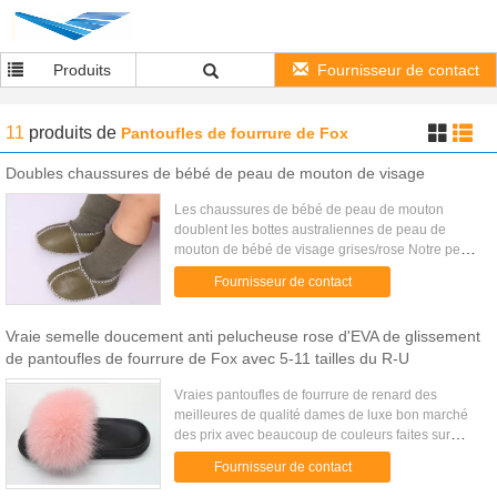
Produits
Fournisseur de contact
11
produits
de
Pantoufles de fourrure de Fox
Doubles chaussures de bébé de peau de mouton de visage
Les chaussures de bébé de peau de mouton
doublent les bottes australiennes de peau de
mouton de bébé de visage grises/rose Notre peau
de mouton, cuir, pantoufles de laine te donne une
Fournisseur de contact
expérience luxueuse et ...
Vraie semelle doucement anti pelucheuse rose d'EVA de glissement
de pantoufles de fourrure de Fox avec 5-11 tailles du R-U
Vraies pantoufles de fourrure de renard des
meilleures de qualité dames de luxe bon marché
des prix avec beaucoup de couleurs faites sur
commande Matériel intérieur peluche de fourrure
Fournisseur de contact
de renard et tissu de ...