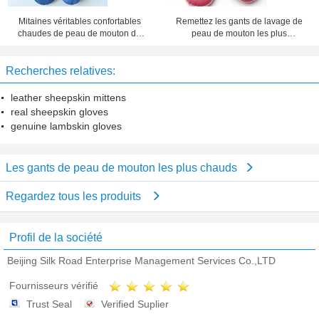
Mitaines véritables confortables
Remettez les gants de lavage de
chaudes de peau de mouton de
peau de mouton les plus
bébés garçon/filles avec le ruban
chauds/avez fait du crochet de
pour l'hiver
petits enfants des mitaines
Recherches relatives:
d'ouatine
leather sheepskin mittens
real sheepskin gloves
genuine lambskin gloves
Les gants de peau de mouton les plus chauds
Regardez tous les produits
Profil de la société
Beijing Silk Road Enterprise Management Services Co.,LTD
Fournisseurs vérifié
Trust Seal
Verified Suplier