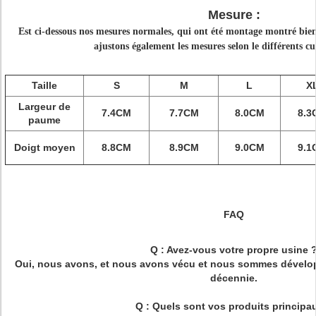
Mesure :
Est ci-dessous nos mesures normales, qui ont été montage montré bie
ajustons également les mesures selon le différents cu
Taille
S
M
L
X
Largeur de
7.4CM
7.7CM
8.0CM
8.3
paume
Doigt moyen
8.8CM
8.9CM
9.0CM
9.1
FAQ
Q : Avez-vous votre propre usine 
Oui, nous avons, et nous avons vécu et nous sommes dévelo
décennie.
Q : Quels sont vos produits principa