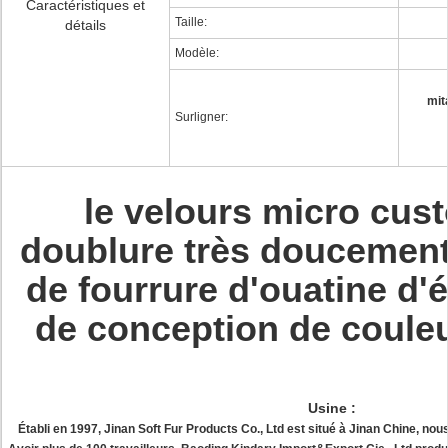
Caractéristiques et
Taille:
détails
Modèle:
mit
Surligner:
le velours micro cus
doublure très doucement 
de fourrure d'ouatine d'é
de conception de coule
Usine :
Établi en 1997, Jinan Soft Fur Products Co., Ltd est situé à Jinan Chine, no