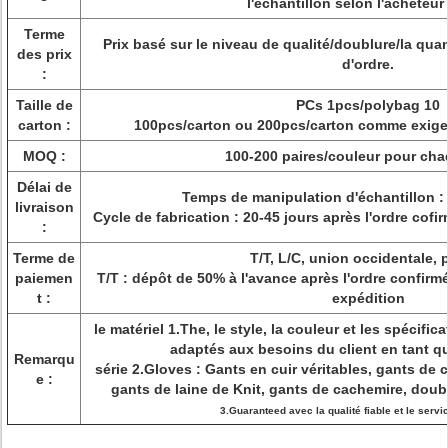
l'échantillon selon l'acheteur
Terme
Prix basé sur le niveau de qualité/doublure/la quant
des prix
d'ordre.
:
Taille de
PCs 1pcs/polybag 10
carton :
100pcs/carton ou 200pcs/carton comme exigenc
MOQ :
100-200 paires/couleur pour cha
Délai de
Temps de manipulation d'échantillon :
livraison
Cycle de fabrication : 20-45 jours après l'ordre cof
:
Terme de
T/T, L/C, union occidentale, 
paiemen
T/T : dépôt de 50% à l'avance après l'ordre confirm
t :
expédition
le matériel 1.The, le style, la couleur et les spécifi
adaptés aux besoins du client en tant q
Remarqu
série 2.Gloves : Gants en cuir véritables, gants de c
e :
gants de laine de Knit, gants de cachemire, doubl
3.Guaranteed avec la qualité fiable et le serv