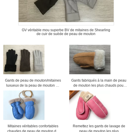
GV véritable mou superbe BV de mitaines de Shearling
de cuir de suède de peau de mouton
Gants de peau de mouton/mitaines
Gants fabriqués à la main de peau
luxueux de la peau de mouton de
de mouton les plus chauds pour
femmes en cuir de noir les plus
des dames avec la taille de
chauds
manchette 5 - 6cm
Mitaines véritables confortables
Remettez les gants de lavage de
chaudes de peau de mouton de
peau de mouton les plus