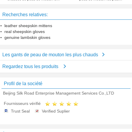
bébés garçon/filles avec le ruban
chauds/avez fait du crochet de
pour l'hiver
petits enfants des mitaines
Recherches relatives:
d'ouatine
leather sheepskin mittens
real sheepskin gloves
genuine lambskin gloves
Les gants de peau de mouton les plus chauds
Regardez tous les produits
Profil de la société
Beijing Silk Road Enterprise Management Services Co.,LTD
Fournisseurs vérifié
Trust Seal
Verified Suplier