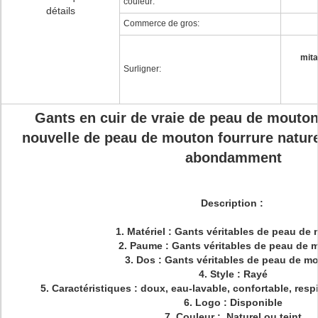
couleur:
détails
Commerce de gros:
mita
Surligner:
Gants en cuir de vraie de peau de mouton
nouvelle de peau de mouton fourrure nature
abondamment
Description :
1.
Matériel : Gants véritables de peau de
2.
Paume : Gants véritables de peau de 
3.
Dos : Gants véritables de peau de m
4.
Style : Rayé
5.
Caractéristiques : doux, eau-lavable, confortable, respi
6.
Logo : Disponible
7.
Couleur : Naturel ou teint