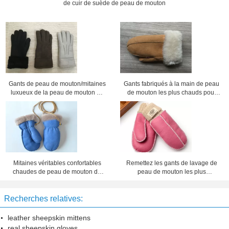
de cuir de suède de peau de mouton
Gants de peau de mouton/mitaines
Gants fabriqués à la main de peau
luxueux de la peau de mouton de
de mouton les plus chauds pour
femmes en cuir de noir les plus
des dames avec la taille de
chauds
manchette 5 - 6cm
Mitaines véritables confortables
Remettez les gants de lavage de
chaudes de peau de mouton de
peau de mouton les plus
bébés garçon/filles avec le ruban
chauds/avez fait du crochet de
pour l'hiver
petits enfants des mitaines
Recherches relatives:
d'ouatine
leather sheepskin mittens
real sheepskin gloves