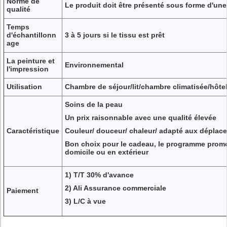
Norme de
Le produit doit être présenté sous forme d'une
qualité
Temps
d'échantillonn
3 à 5 jours si le tissu est prêt
age
La peinture et
Environnemental
l'impression
Utilisation
Chambre de séjour/lit/chambre climatisée/hôtel/
Soins de la peau
Un prix raisonnable avec une qualité élevée
Caractéristique
Couleur/ douceur/ chaleur/ adapté aux déplacem
Bon choix pour le cadeau, le programme promoti
domicile ou en extérieur
1) T/T 30% d'avance
2) Ali Assurance commerciale
Paiement
3) L/C à vue