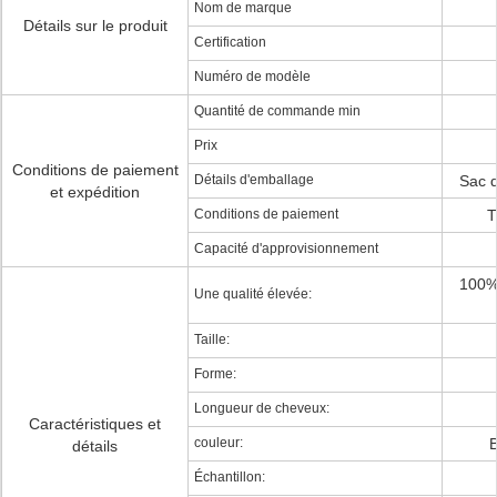
Nom de marque
Détails sur le produit
Certification
Numéro de modèle
Quantité de commande min
Prix
Conditions de paiement
Détails d'emballage
Sac d
et expédition
Conditions de paiement
T
Capacité d'approvisionnement
100% 
Une qualité élevée:
Taille:
Forme:
Longueur de cheveux:
Caractéristiques et
couleur:
B
détails
Échantillon: