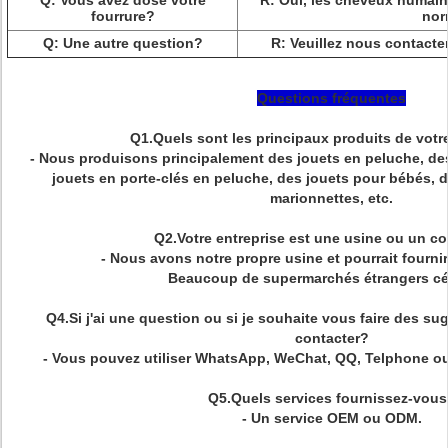
Q: Vous avez dosé votre
R: Oui, les cheveux humain
fourrure?
nor
Q: Une autre question?
R: Veuillez nous contacte
Questions fréquentes
Q1.Quels sont les principaux produits de votr
- Nous produisons principalement des jouets en peluche, de
jouets en porte-clés en peluche, des jouets pour bébés, d
marionnettes, etc.
Q2.Votre entreprise est une usine ou un 
- Nous avons notre propre usine et pourrait fourni
Beaucoup de supermarchés étrangers cé
Q4.Si j'ai une question ou si je souhaite vous faire des 
contacter?
- Vous pouvez utiliser WhatsApp, WeChat, QQ, Telphone ou
Q5.Quels services fournissez-vou
- Un service OEM ou ODM.