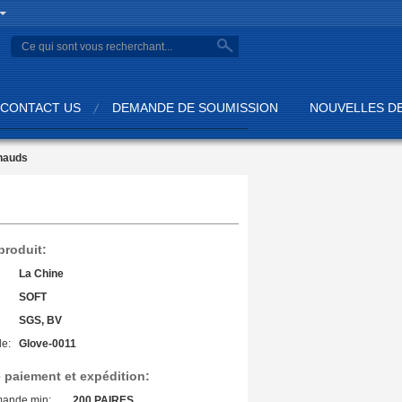
search
CONTACT US
DEMANDE DE SOUMISSION
NOUVELLES DE
chauds
 produit:
La Chine
SOFT
SGS, BV
e:
Glove-0011
 paiement et expédition:
mande min:
200 PAIRES