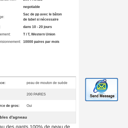
negotiable
Sac de pp avec le bâton
ge:
de label si nécessaire
:
dans 10 - 20 jours
iement:
T / T, Western Union
visionnement:
10000 paires par mois
ace:
peau de mouton de suède
200 PAIRES
ce de gros:
Oui
ables d'agneau
eau des gants 100% de peau de