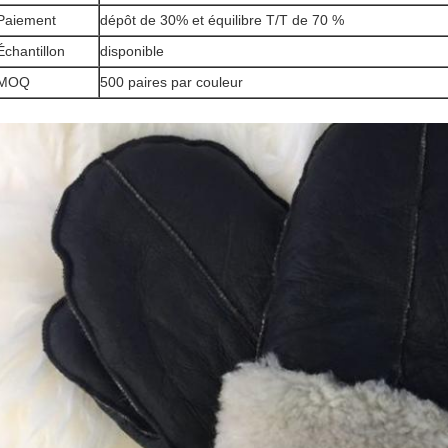
Paiement
dépôt de 30% et équilibre T/T de 70 %
Échantillon
disponible
MOQ
500 paires par couleur