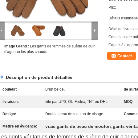
Prix:
Détails d'emballa
Délai de livraison
Conditions de pa
Capacité d'appro
Image Grand :
Les gants de femmes de suède de cuir
d'agneau les plus chauds
Contact
Description de produit détaillée
couleur:
Brun beige,
de surf
livraison:
vite par UPS, OU Fedex, TNT ou DHL
MOQ:
Design:
Double peau de mouton de visage
Commer
vrais gants de peau de mouton
gants vérit
Mettre en évidence:
,
Les gants véritables de femmes de suède de cuir d'agn