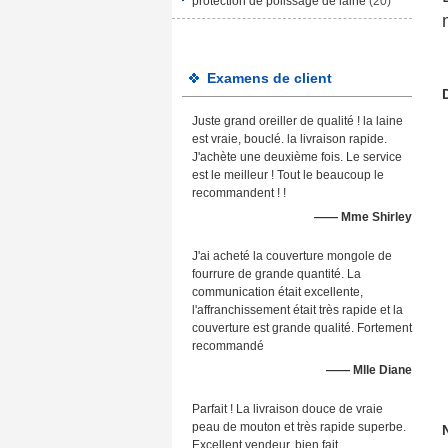
protection de polissage de laine
(20)
Examens de client
Juste grand oreiller de qualité ! la laine
est vraie, bouclé. la livraison rapide.
J'achète une deuxième fois. Le service
est le meilleur ! Tout le beaucoup le
recommandent ! !
—— Mme Shirley
J'ai acheté la couverture mongole de
fourrure de grande quantité. La
communication était excellente,
l'affranchissement était très rapide et la
couverture est grande qualité. Fortement
recommandé
—— Mlle Diane
Parfait ! La livraison douce de vraie
peau de mouton et très rapide superbe.
Excellent vendeur, bien fait