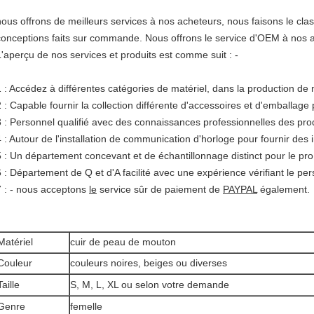
nous offrons de meilleurs services à nos acheteurs, nous faisons le class
conceptions faits sur commande. Nous offrons le service d'OEM à nos 
L'aperçu de nos services et produits est comme suit : -
1 : Accédez à différentes catégories de matériel, dans la production de
2 : Capable fournir la collection différente d'accessoires et d'emballage
3 : Personnel qualifié avec des connaissances professionnelles des prod
4 : Autour de l'installation de communication d'horloge pour fournir des 
5 : Un département concevant et de échantillonnage distinct pour le pro
6 : Département de Q et d'A facilité avec une expérience vérifiant le per
7 : - nous acceptons
le
service sûr de paiement de
PAYPAL
également.
Matériel
cuir de peau de mouton
Couleur
couleurs noires, beiges ou diverses
Taille
S, M, L, XL ou selon votre demande
Genre
femelle