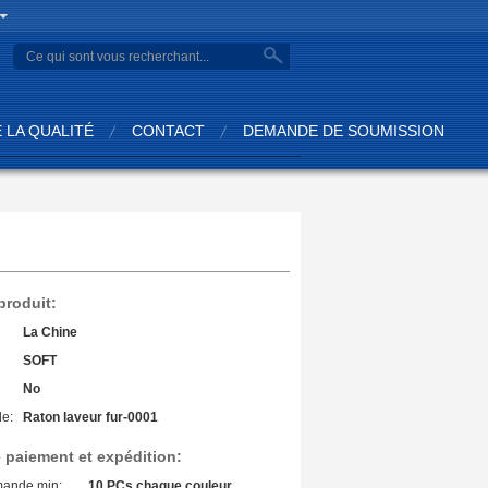
search
 LA QUALITÉ
CONTACT
DEMANDE DE SOUMISSION
 produit:
La Chine
SOFT
No
e:
Raton laveur fur-0001
 paiement et expédition:
mande min:
10 PCs chaque couleur