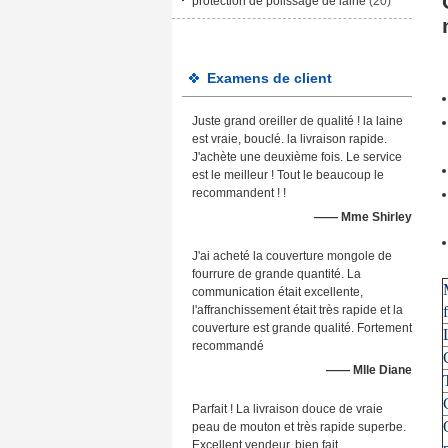
protection de polissage de laine
(20)
Examens de client
Juste grand oreiller de qualité ! la laine
est vraie, bouclé. la livraison rapide.
J'achète une deuxième fois. Le service
est le meilleur ! Tout le beaucoup le
recommandent ! !
—— Mme Shirley
J'ai acheté la couverture mongole de
fourrure de grande quantité. La
communication était excellente,
l'affranchissement était très rapide et la
couverture est grande qualité. Fortement
recommandé
—— Mlle Diane
Parfait ! La livraison douce de vraie
peau de mouton et très rapide superbe.
Excellent vendeur, bien fait