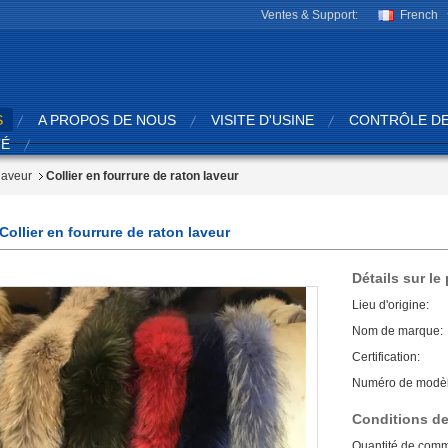
Ventes & Support:
French
S
A PROPOS DE NOUS
VISITE D'USINE
CONTRÔLE DE
TÉ
laveur
Collier en fourrure de raton laveur
Collier en fourrure de raton laveur
Détails sur le
Lieu d'origine:
Nom de marque:
Certification:
Numéro de modèl
Conditions de
Quantité de com