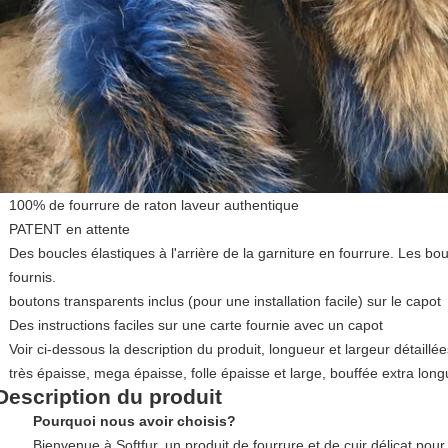
100% de fourrure de raton laveur authentique
PATENT en attente
Des boucles élastiques à l'arrière de la garniture en fourrure. Les bo
fournis.
boutons transparents inclus (pour une installation facile) sur le capot
Des instructions faciles sur une carte fournie avec un capot
Voir ci-dessous la description du produit, longueur et largeur détaill
très épaisse, mega épaisse, folle épaisse et large, bouffée extra long
Description du produit
Pourquoi nous avoir choisis?
Bienvenue à Softfur, un produit de fourrure et de cuir délicat pou