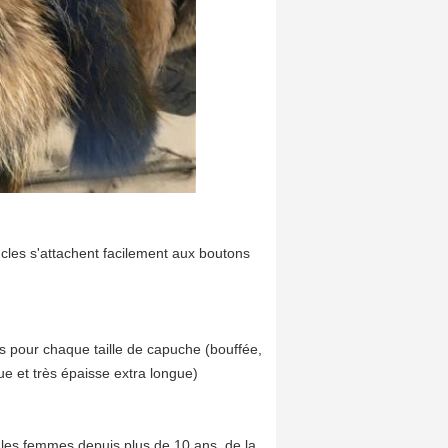
ucles s'attachent facilement aux boutons
ées pour chaque taille de capuche (bouffée,
ue et très épaisse extra longue)
r les femmes depuis plus de 10 ans, de la