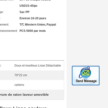
USD15-45/pc
ge:
Sac PP
:
Environ 10-20 jours
iement:
T/T, Western Union, Paypal
visionnement:
PCS 5000 par mois
:
Doux et moelleux Lisse Détachable
70*22 cm
cartons
rrure de raton laveur amovible