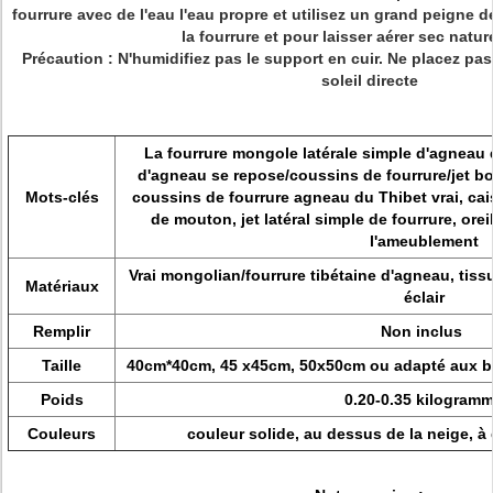
fourrure avec de l'eau l'eau propre et utilisez un grand peigne
la fourrure et pour laisser aérer sec natur
Précaution : N'humidifiez pas le support en cuir. Ne placez pas
soleil directe
La fourrure mongole latérale simple d'agneau de
d'agneau se repose/coussins de fourrure/jet b
Mots-clés
coussins de fourrure agneau du Thibet vrai, cai
de mouton, jet latéral simple de fourrure, orei
l'ameublement
Vrai mongolian/fourrure tibétaine d'agneau, tiss
Matériaux
éclair
Remplir
Non inclus
Taille
40cm*40cm, 45 x45cm, 50x50cm ou adapté aux be
Poids
0.20-0.35 kilogram
Couleurs
couleur solide, au dessus de la neige, à